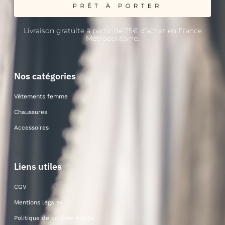
Livraison gratuite à partir de 75€ d’achat en France
Métropolitaine.
Nos catégories
Vêtements femme
Chaussures
Accessoires
Liens utiles
CGV
Mentions légales
Politique de confidentialité